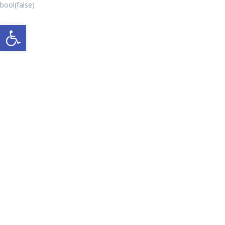
bool(false)
Abrir a barra de ferramentas