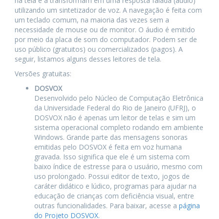
na tela e a transformam em uma resposta falada (áudio)
utilizando um sintetizador de voz. A navegação é feita com
um teclado comum, na maioria das vezes sem a
necessidade de mouse ou de monitor. O áudio é emitido
por meio da placa de som do computador. Podem ser de
uso público (gratuitos) ou comercializados (pagos). A
seguir, listamos alguns desses leitores de tela.
Versões gratuitas:
DOSVOX
Desenvolvido pelo Núcleo de Computação Eletrônica
da Universidade Federal do Rio de Janeiro (UFRJ), o
DOSVOX não é apenas um leitor de telas e sim um
sistema operacional completo rodando em ambiente
Windows. Grande parte das mensagens sonoras
emitidas pelo DOSVOX é feita em voz humana
gravada. Isso significa que ele é um sistema com
baixo índice de estresse para o usuário, mesmo com
uso prolongado. Possui editor de texto, jogos de
caráter didático e lúdico, programas para ajudar na
educação de crianças com deficiência visual, entre
outras funcionalidades. Para baixar, acesse a
página
do Projeto DOSVOX
.