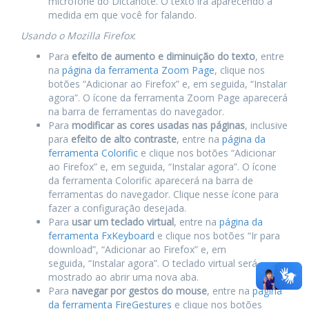
microfone do Dictanote. O texto irá aparecendo à
medida em que você for falando.
Usando o Mozilla Firefox
:
Para
efeito de aumento e diminuição do texto
, entre
na
página da ferramenta Zoom Page
, clique nos
botões “Adicionar ao Firefox” e, em seguida, “Instalar
agora”. O ícone da ferramenta Zoom Page aparecerá
na barra de ferramentas do navegador.
Para
modificar as cores usadas nas páginas
, inclusive
para
efeito de alto contraste
, entre na
página da
ferramenta Colorific
e clique nos botões “Adicionar
ao Firefox” e, em seguida, “Instalar agora”. O ícone
da ferramenta Colorific aparecerá na barra de
ferramentas do navegador. Clique nesse ícone para
fazer a configuração desejada.
Para
usar um teclado virtual
, entre na
página da
ferramenta FxKeyboard
e clique nos botões “Ir para
download”, “Adicionar ao Firefox” e, em
seguida, “Instalar agora”. O teclado virtual será
mostrado ao abrir uma nova aba.
Para
navegar por gestos do mouse
, entre na
página
da ferramenta FireGestures
e clique nos botões