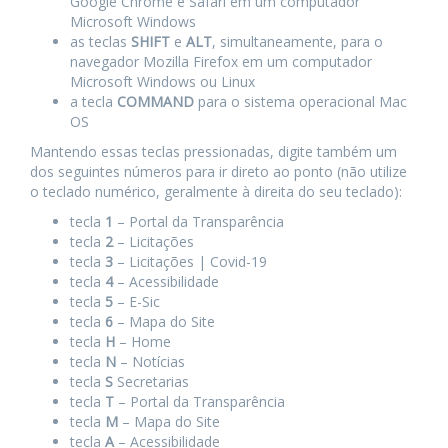
Google Chrome e Safari em um computador
Microsoft Windows
as teclas
SHIFT
e
ALT
, simultaneamente, para o
navegador Mozilla Firefox em um computador
Microsoft Windows ou Linux
a tecla
COMMAND
para o sistema operacional Mac
OS
Mantendo essas teclas pressionadas, digite também um
dos seguintes números para ir direto ao ponto (não utilize
o teclado numérico, geralmente à direita do seu teclado):
tecla
1
– Portal da Transparência
tecla
2
– Licitações
tecla
3
– Licitações | Covid-19
tecla
4
– Acessibilidade
tecla
5
– E-Sic
tecla
6
– Mapa do Site
tecla
H
– Home
tecla
N
– Notícias
tecla
S
Secretarias
tecla
T
– Portal da Transparência
tecla
M
– Mapa do Site
tecla
A
– Acessibilidade