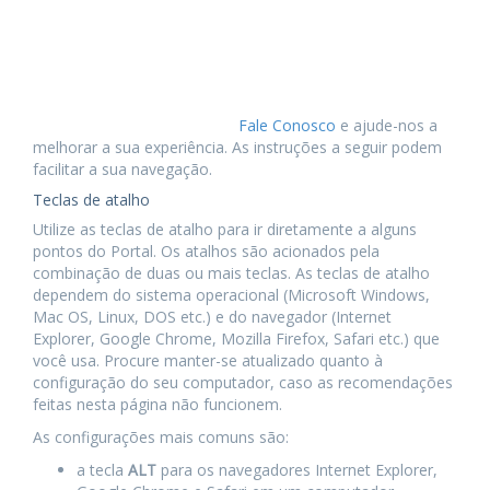
As páginas do Portal da
Câmara Municipal
foram
projetadas para serem acessíveis e facilmente utilizáveis.
Se você tiver sugestões ou encontrar problemas, por favor,
entre em contato pelo canal
Fale Conosco
e ajude-nos a
melhorar a sua experiência. As instruções a seguir podem
facilitar a sua navegação.
Teclas de atalho
Utilize as teclas de atalho para ir diretamente a alguns
pontos do Portal. Os atalhos são acionados pela
combinação de duas ou mais teclas. As teclas de atalho
dependem do sistema operacional (Microsoft Windows,
Mac OS, Linux, DOS etc.) e do navegador (Internet
Explorer, Google Chrome, Mozilla Firefox, Safari etc.) que
você usa. Procure manter-se atualizado quanto à
configuração do seu computador, caso as recomendações
feitas nesta página não funcionem.
As configurações mais comuns são:
a tecla
ALT
para os navegadores Internet Explorer,