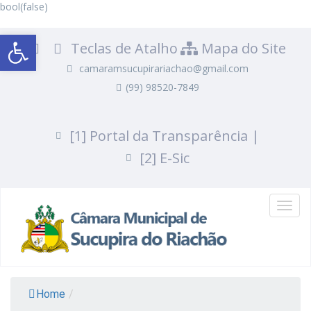
bool(false)
Abrir a barra de ferramentas
Teclas de Atalho
Mapa do Site
camaramsucupirariachao@gmail.com
(99) 98520-7849
Portal da Transparência |
E-Sic
Toggl
navig
Home
/