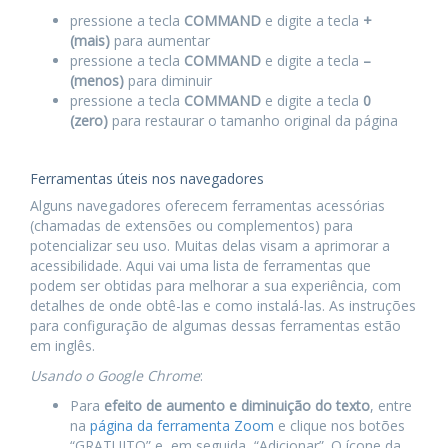
pressione a tecla
COMMAND
e digite a tecla
+
(mais)
para aumentar
pressione a tecla
COMMAND
e digite a tecla
–
(menos)
para diminuir
pressione a tecla
COMMAND
e digite a tecla
0
(zero)
para restaurar o tamanho original da página
Ferramentas úteis nos navegadores
Alguns navegadores oferecem ferramentas acessórias
(chamadas de extensões ou complementos) para
potencializar seu uso. Muitas delas visam a aprimorar a
acessibilidade. Aqui vai uma lista de ferramentas que
podem ser obtidas para melhorar a sua experiência, com
detalhes de onde obtê-las e como instalá-las. As instruções
para configuração de algumas dessas ferramentas estão
em inglês.
Usando o Google Chrome
:
Para
efeito de aumento e diminuição do texto
, entre
na
página da ferramenta Zoom
e clique nos botões
“GRATUITO” e, em seguida, “Adicionar”. O ícone da