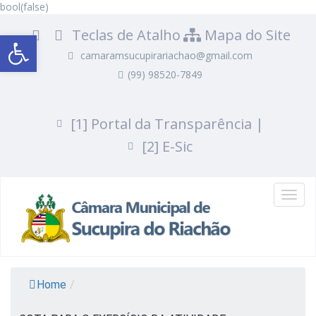
bool(false)
Teclas de Atalho
Mapa do Site
Abrir a barra de ferramentas
camaramsucupirariachao@gmail.com
(99) 98520-7849
Portal da Transparência |
E-Sic
Toggl
navig
Home
/